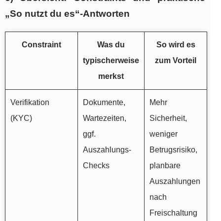
„So nutzt du es“-Antworten
Constraint
Was du
So wird es
typischerweise
zum Vorteil
merkst
Verifikation
Dokumente,
Mehr
(KYC)
Wartezeiten,
Sicherheit,
ggf.
weniger
Auszahlungs-
Betrugsrisiko,
Checks
planbare
Auszahlungen
nach
Freischaltung