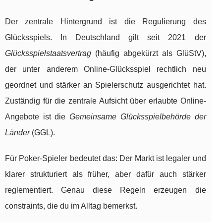
Der zentrale Hintergrund ist die Regulierung des
Glücksspiels. In Deutschland gilt seit 2021 der
Glücksspielstaatsvertrag
(häufig abgekürzt als GlüStV),
der unter anderem Online-Glücksspiel rechtlich neu
geordnet und stärker an Spielerschutz ausgerichtet hat.
Zuständig für die zentrale Aufsicht über erlaubte Online-
Angebote ist die
Gemeinsame Glücksspielbehörde der
Länder
(GGL).
Für Poker-Spieler bedeutet das: Der Markt ist legaler und
klarer strukturiert als früher, aber dafür auch stärker
reglementiert. Genau diese Regeln erzeugen die
constraints, die du im Alltag bemerkst.