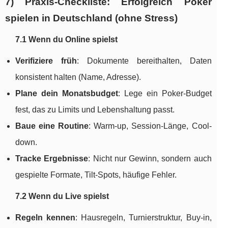
7) Praxis-Checkliste: Erfolgreich Poker
spielen in Deutschland (ohne Stress)
7.1 Wenn du Online spielst
Verifiziere früh
: Dokumente bereithalten, Daten
konsistent halten (Name, Adresse).
Plane dein Monatsbudget
: Lege ein Poker-Budget
fest, das zu Limits und Lebenshaltung passt.
Baue eine Routine
: Warm-up, Session-Länge, Cool-
down.
Tracke Ergebnisse
: Nicht nur Gewinn, sondern auch
gespielte Formate, Tilt-Spots, häufige Fehler.
7.2 Wenn du Live spielst
Regeln kennen
: Hausregeln, Turnierstruktur, Buy-in,