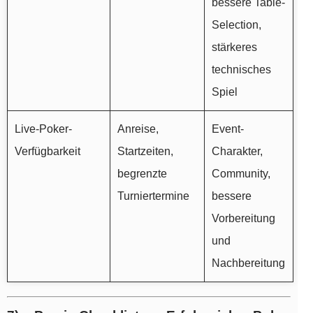
bessere Table-
Selection,
stärkeres
technisches
Spiel
Live-Poker-
Anreise,
Event-
Verfügbarkeit
Startzeiten,
Charakter,
begrenzte
Community,
Turniertermine
bessere
Vorbereitung
und
Nachbereitung