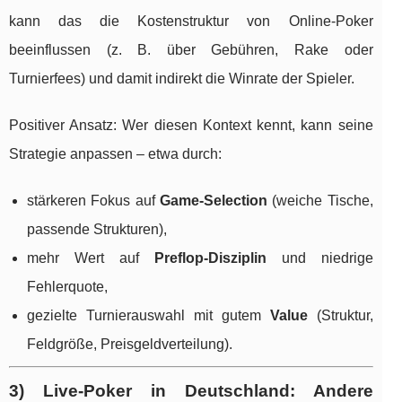
kann das die Kostenstruktur von Online-Poker
beeinflussen (z. B. über Gebühren, Rake oder
Turnierfees) und damit indirekt die Winrate der Spieler.
Positiver Ansatz: Wer diesen Kontext kennt, kann seine
Strategie anpassen – etwa durch:
stärkeren Fokus auf
Game-Selection
(weiche Tische,
passende Strukturen),
mehr Wert auf
Preflop-Disziplin
und niedrige
Fehlerquote,
gezielte Turnierauswahl mit gutem
Value
(Struktur,
Feldgröße, Preisgeldverteilung).
3) Live-Poker in Deutschland: Andere