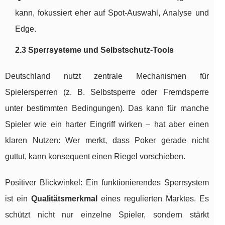
kann, fokussiert eher auf Spot-Auswahl, Analyse und
Edge.
2.3 Sperrsysteme und Selbstschutz-Tools
Deutschland nutzt zentrale Mechanismen für
Spielersperren (z. B. Selbstsperre oder Fremdsperre
unter bestimmten Bedingungen). Das kann für manche
Spieler wie ein harter Eingriff wirken – hat aber einen
klaren Nutzen: Wer merkt, dass Poker gerade nicht
guttut, kann konsequent einen Riegel vorschieben.
Positiver Blickwinkel: Ein funktionierendes Sperrsystem
ist ein
Qualitätsmerkmal
eines regulierten Marktes. Es
schützt nicht nur einzelne Spieler, sondern stärkt